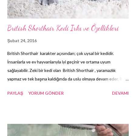
British Shorthair Kedi Irkı ve Özellikleri
Şubat 24, 2016
British Shorthair karakter açısından; çok uysal bir kedidir.
İnsanlarla ve ev hayvanlarıyla iyi geçinir ve ortama uyum
sağlayabilir. Zeki bir kedi olan British Shorthair , yaramazlık
yapmaz ve tek başına kaldığında da uslu olmaya devam eder. İlk
bakışta tembel gibi görünse de aslında hareketli ve oyun
PAYLAŞ
YORUM GÖNDER
DEVAMI
oynamayı seven bir kedidir. Fakat diğer kedi cinslerinin aksine,
öylesine koşturup etrafı dağıtmaz. Sahibiyle oyun oynar ve ona
uyum sağlar. British Shorthair – British Shorthair Kedi Maması
Kendisini temizler, bakımını yapar ve kendi kararlarını alarak kendi
ayaklarının üzerinde durur. Ya bebekliğinden itibaren muntazam