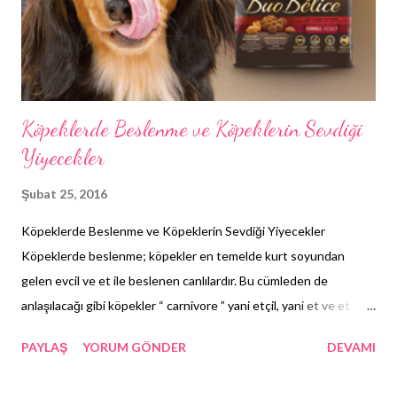
Köpeklerde Beslenme ve Köpeklerin Sevdiği
Yiyecekler
Şubat 25, 2016
Köpeklerde Beslenme ve Köpeklerin Sevdiği Yiyecekler
Köpeklerde beslenme; köpekler en temelde kurt soyundan
gelen evcil ve et ile beslenen canlılardır. Bu cümleden de
anlaşılacağı gibi köpekler “ carnivore ” yani etçil, yani et ve et
ürünleri ile beslenen canlılardır ama aynı zamanda sadece et
PAYLAŞ
YORUM GÖNDER
DEVAMI
yerler anlamına gelmediği gibi birçok sebep ve ihtiyaçtan
ötürüde farklı gıdalar tüketebilirler. Köpeklerde genel bir bilinçte