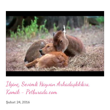
köpeklerin yemek yemeyi sevdiği yani biraz obur olduklarıdır, bu
durum yanlışta sayılmaz. Köpekler yemek yemekten zevk alırlar
özellikle de sevdikleri bir şeyler var ise önlerinde. Köpekler
kediler kadar seçici olmadığı için yemek konusunda da hassas
değildirler ama bu oburlukları bazen başlarını belaya sokabilir ve
onları hasta edebilir.
İlginç, Sevimli Hayvan Arkadaşlıkları,
Komik - Petburada.com
Şubat 24, 2016