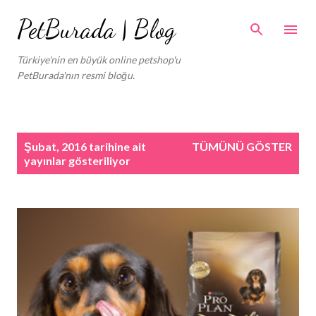
Ana içeriğe atla
PetBurada | Blog
Türkiye'nin en büyük online petshop'u
PetBurada'nın resmi bloğu.
K
Şubat, 2016 tarihine ait
TÜMÜNÜ GÖSTER
a
yayınlar gösteriliyor
y
ı
t
l
a
r