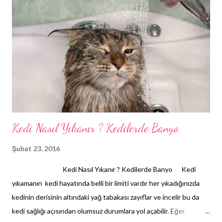
bakıma alıştırırsınız, ya da pes edebilirsiniz. Uyumlu ve dayanıklı
bir kedi olan British Shorthair tam anlamıyla bir şehir kedisidir.
Çocuklarla arası son derece iyidir çünkü sabırlı ve toleranslı bir
kedidir. Nadiren saldırganlık ve tırmalama eğilimi gösterirler. Ev içi
kedisi olmaya kolayca uyum sağlarlar ve sokağa fazla ilgi
duymazlar. İlgi...
Kedi Nasıl Yıkanır ? Kedilerde Banyo
Şubat 23, 2016
Kedi Nasıl Yıkanır ? Kedilerde Banyo Kedi
yıkamanın kedi hayatında belli bir limiti vardır her yıkadığınızda
kedinin derisinin altındaki yağ tabakası zayıflar ve incelir bu da
kedi sağlığı açısından olumsuz durumlara yol açabilir. Eğer