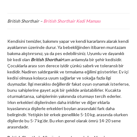
British Shorthair –
British Shorthair Kedi Maması
Kendisini temizler, bakımını yapar ve kendi kararlarını alarak kendi
ayaklarının üzerinde durur. Ya bebekliğinden itibaren muntazam
bakıma alıştırırsınız, ya da pes edebilirsiniz. Uyumlu ve dayanıklı
bir kedi olan
British Shorthair
tam anlamıyla bir şehir kedisidir.
Çocuklarla arası son derece iyidir çünkü sabırlı ve toleranslı bir
kedidir. Nadiren saldırganlık ve tırmalama eğilimi gösterirler. Ev içi
kedisi olmaya kolayca uyum sağlarlar ve sokağa fazla ilgi
duymazlar. İlgi meraklısı değillerdir fakat oyun oynamak isterlerse,
bunu sahiplerine gayet açık bir şekilde anlatabilirler. Kucakta
oturmaktansa, sahiplerinin yakınında oturmayı tercih ederler.
Irkın erkekleri dişilerinden daha iridirler ve diğer ırklarla
kıyaslanınca dişilerle erkekleri boyları arasındaki fark daha
belirgindir. Yetişkin bir erkek genellikle 5-10 kg. arasında olurken
dişilerde bu 5-7 kg.’dır. Bu ırkın genel olarak ömrü 14-20 sene
arasındadır.