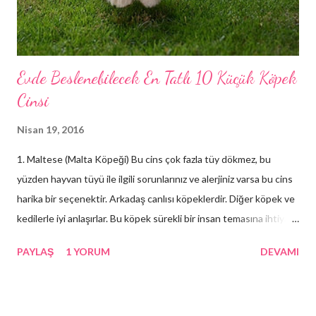
Evde Beslenebilecek En Tatlı 10 Küçük Köpek
Cinsi
Nisan 19, 2016
1. Maltese (Malta Köpeği) Bu cins çok fazla tüy dökmez, bu
yüzden hayvan tüyü ile ilgili sorunlarınız ve alerjiniz varsa bu cins
harika bir seçenektir. Arkadaş canlısı köpeklerdir. Diğer köpek ve
kedilerle iyi anlaşırlar. Bu köpek sürekli bir insan temasına ihtiyaç
duyacağından, bakımına çok fazla zaman ayıramayacaksanız akıllı
PAYLAŞ
1 YORUM
DEVAMI
bir seçim değildir. Bir Maltese’ i harika şeklini korumak için düzenli
olarak taramanız gereken düz ve uzun beyaz tüylü postundan
rahatlıkla tespit edebilirsiniz. Malta Köpeklerinizi yakınınızda