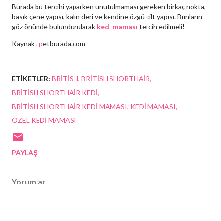
Burada bu tercihi yaparken unutulmaması gereken birkaç nokta,
basık çene yapısı, kalın deri ve kendine özgü cilt yapısı. Bunların
göz önünde bulundurularak
kedi maması
tercih edilmeli!
Kaynak .
p
etburada.com
ETIKETLER:
BRITISH
BRITISH SHORTHAIR
BRITISH SHORTHAIR KEDI
BRITISH SHORTHAIR KEDI MAMASI
KEDI MAMASI
ÖZEL KEDI MAMASI
PAYLAŞ
Yorumlar