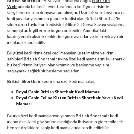
British Shorthair
19. yüzyılın sonlarına doğru
Harrison
Weir
adında bir kedi sever tarafından kedi gösterisinde
sergilenerek tüm dünyaya tanıtılmıştır. Uzun bir süre boyunca da
kedi şov dünyasının en popüler kedisi olan British Shorthair’in
yıldızı uzun tüylü İran kedisiyle birlikte 2. Dünya Savaşı sıralarında
sönmüştür. İngiltere’de bugün bu kediler Amerika’daki
kardeşlerinin aksine renklerine göre ayrılırlar ve her renk ayrı bir
ırk olarak kabul edilir.
Bu güzel kedi ırkına özel kedi mamaları üretilmekte ve ırkın
sahipleri
British Shorthair
ırkına özel kedi mamalarını kullanarak
bu kedi ırkının ihtiyacı olan vitamin ve beslenme yapısını
sağlayarak sağlıklı bir besleme sağlarlar.
British Shorthair
kedi ırkına özel kedi mamaları;
Royal Canin British Shorthair Kedi Maması
Royal Canin Feline Kitten British Shorthair Yavru Kedi
Maması
Bu ırka özel kedi mamalarının yanında
British Shorthair
kedi
ırkının özellikleri göz önüne alındığında ihtiyacının giderebilecek
benzer özelliklere sahip kedi mamalarıda tercih edilebilir.