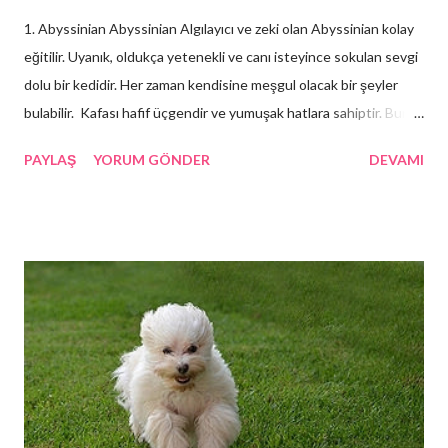
1. Abyssinian Abyssinian Algılayıcı ve zeki olan Abyssinian kolay
eğitilir. Uyanık, oldukça yetenekli ve canı isteyince sokulan sevgi
dolu bir kedidir. Her zaman kendisine meşgul olacak bir şeyler
bulabilir. Kafası hafif üçgendir ve yumuşak hatlara sahiptir. Burun
kısmı sivri veya köşeli olmaktan ziyade çukur bir görüntü verir.
PAYLAŞ
YORUM GÖNDER
DEVAMI
Güzel bir kesimi olan kulakların uçları dik ve sivridir. Gözler altın
rengi veya yeşildir. Kuyruk uçları ise kedinin üzerindeki en koyu
renkten daima bir ton daha koyu olur.