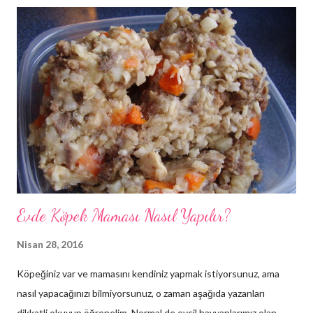
tutun ama çok fazla ilgi göstermeyin çünkü bu davranış
bozukluklarına sebebiyet verebilir.
Evde Köpek Maması Nasıl Yapılır?
Nisan 28, 2016
Köpeğiniz var ve mamasını kendiniz yapmak istiyorsunuz, ama
nasıl yapacağınızı bilmiyorsunuz, o zaman aşağıda yazanları
dikkatli okuyup öğrenelim. Normal de evcil hayvanlarımız olan