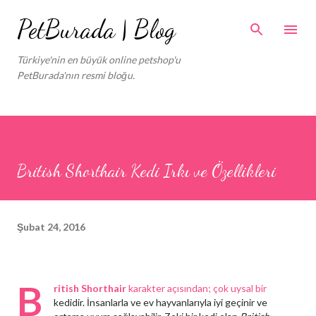
Ana içeriğe atla
PetBurada | Blog
Türkiye'nin en büyük online petshop'u
PetBurada'nın resmi bloğu.
British Shorthair Kedi Irkı ve Özellikleri
Şubat 24, 2016
B
ritish Shorthair
karakter açısından; çok uysal bir
kedidir. İnsanlarla ve ev hayvanlarıyla iyi geçinir ve