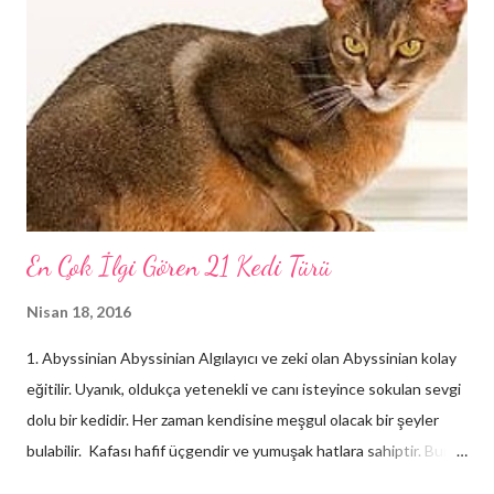
En Çok İlgi Gören 21 Kedi Türü
Nisan 18, 2016
1. Abyssinian Abyssinian Algılayıcı ve zeki olan Abyssinian kolay
eğitilir. Uyanık, oldukça yetenekli ve canı isteyince sokulan sevgi
dolu bir kedidir. Her zaman kendisine meşgul olacak bir şeyler
bulabilir. Kafası hafif üçgendir ve yumuşak hatlara sahiptir. Burun
kısmı sivri veya köşeli olmaktan ziyade çukur bir görüntü verir.