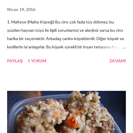
Nisan 19, 2016
1. Maltese (Malta Köpeği) Bu cins çok fazla tüy dökmez, bu
yüzden hayvan tüyü ile ilgili sorunlarınız ve alerjiniz varsa bu cins
harika bir seçenektir. Arkadaş canlısı köpeklerdir. Diğer köpek ve
kedilerle iyi anlaşırlar. Bu köpek sürekli bir insan temasına ihtiyaç
duyacağından, bakımına çok fazla zaman ayıramayacaksanız akıllı
PAYLAŞ
1 YORUM
DEVAMI
bir seçim değildir. Bir Maltese’ i harika şeklini korumak için düzenli
olarak taramanız gereken düz ve uzun beyaz tüylü postundan
rahatlıkla tespit edebilirsiniz. Malta Köpeklerinizi yakınınızda
tutun ama çok fazla ilgi göstermeyin çünkü bu davranış
bozukluklarına sebebiyet verebilir.