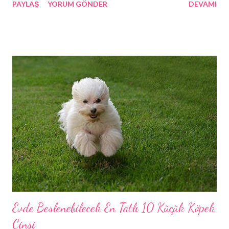
PAYLAŞ
YORUM GÖNDER
DEVAMI
Güzel bir kesimi olan kulakların uçları dik ve sivridir. Gözler altın
rengi veya yeşildir. Kuyruk uçları ise kedinin üzerindeki en koyu
renkten daima bir ton daha koyu olur.
Evde Beslenebilecek En Tatlı 10 Küçük Köpek
Cinsi