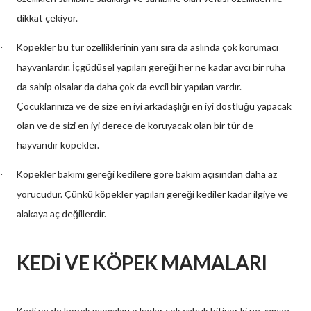
dikkat çekiyor.
Köpekler bu tür özelliklerinin yanı sıra da aslında çok korumacı
·
hayvanlardır. İçgüdüsel yapıları gereği her ne kadar avcı bir ruha
da sahip olsalar da daha çok da evcil bir yapıları vardır.
Çocuklarınıza ve de size en iyi arkadaşlığı en iyi dostluğu yapacak
olan ve de sizi en iyi derece de koruyacak olan bir tür de
hayvandır köpekler.
Köpekler bakımı gereği kedilere göre bakım açısından daha az
·
yorucudur. Çünkü köpekler yapıları gereği kediler kadar ilgiye ve
alakaya aç değillerdir.
KEDİ VE KÖPEK MAMALARI
Kedi ve de köpek mamaları o kadar çok çabuk bitiyor ki ne zaman