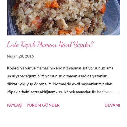
Evde Köpek Maması Nasıl Yapılır?
Nisan 28, 2016
Köpeğiniz var ve mamasını kendiniz yapmak istiyorsunuz, ama
nasıl yapacağınızı bilmiyorsunuz, o zaman aşağıda yazanları
dikkatli okuyup öğrenelim. Normal de evcil hayvanlarımız olan
köpeklerimizi satın aldığımız kuru köpek mamaları ile besliyoruz.
Bu beslenme şekli bizim için hem basit hem de pratik olabilir.
PAYLAŞ
YORUM GÖNDER
DEVAMI
Köpeklerimize verdiğimiz kuru mamaların haricinde alternatif
beslenme yöntemleri de mevcuttur, mesela konserve köpek
mamaları, ev yemekleri, çevremizden bulabileceğimiz kemik vs