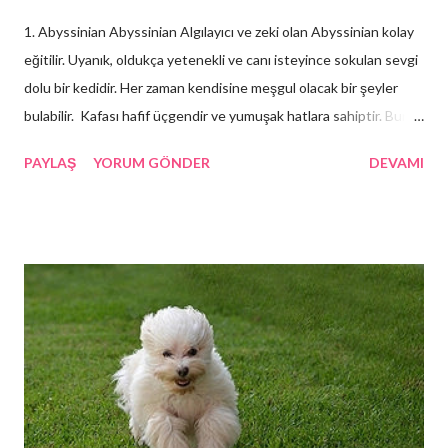
1. Abyssinian Abyssinian Algılayıcı ve zeki olan Abyssinian kolay
eğitilir. Uyanık, oldukça yetenekli ve canı isteyince sokulan sevgi
dolu bir kedidir. Her zaman kendisine meşgul olacak bir şeyler
bulabilir. Kafası hafif üçgendir ve yumuşak hatlara sahiptir. Burun
kısmı sivri veya köşeli olmaktan ziyade çukur bir görüntü verir.
PAYLAŞ
YORUM GÖNDER
DEVAMI
Güzel bir kesimi olan kulakların uçları dik ve sivridir. Gözler altın
rengi veya yeşildir. Kuyruk uçları ise kedinin üzerindeki en koyu
renkten daima bir ton daha koyu olur.