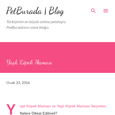
Ana içeriğe atla
PetBurada | Blog
Türkiye'nin en büyük online petshop'u
PetBurada'nın resmi bloğu.
Yaşlı Köpek Maması
Ocak 23, 2016
Y
aşlı Köpek Maması ve Yaşlı Köpek Maması Seçerken
Nelere Dikkat Edilmeli?