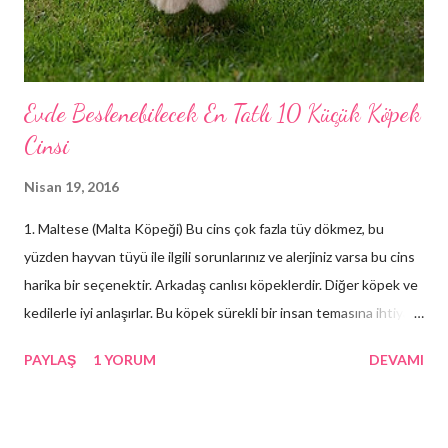
Evde Beslenebilecek En Tatlı 10 Küçük Köpek
Cinsi
Nisan 19, 2016
1. Maltese (Malta Köpeği) Bu cins çok fazla tüy dökmez, bu
yüzden hayvan tüyü ile ilgili sorunlarınız ve alerjiniz varsa bu cins
harika bir seçenektir. Arkadaş canlısı köpeklerdir. Diğer köpek ve
kedilerle iyi anlaşırlar. Bu köpek sürekli bir insan temasına ihtiyaç
duyacağından, bakımına çok fazla zaman ayıramayacaksanız akıllı
PAYLAŞ
1 YORUM
DEVAMI
bir seçim değildir. Bir Maltese’ i harika şeklini korumak için düzenli
olarak taramanız gereken düz ve uzun beyaz tüylü postundan
rahatlıkla tespit edebilirsiniz. Malta Köpeklerinizi yakınınızda