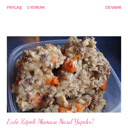
duyacağından, bakımına çok fazla zaman ayıramayacaksanız akıllı
PAYLAŞ
1 YORUM
DEVAMI
bir seçim değildir. Bir Maltese’ i harika şeklini korumak için düzenli
olarak taramanız gereken düz ve uzun beyaz tüylü postundan
rahatlıkla tespit edebilirsiniz. Malta Köpeklerinizi yakınınızda
tutun ama çok fazla ilgi göstermeyin çünkü bu davranış
bozukluklarına sebebiyet verebilir.
Evde Köpek Maması Nasıl Yapılır?