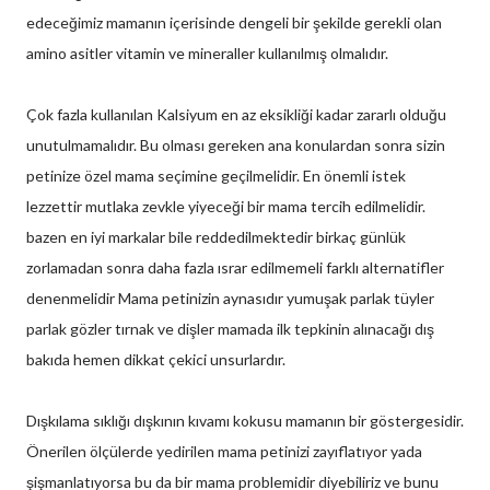
edeceğimiz mamanın içerisinde dengeli bir şekilde gerekli olan
amino asitler vitamin ve mineraller kullanılmış olmalıdır.
Çok fazla kullanılan Kalsiyum en az eksikliği kadar zararlı olduğu
unutulmamalıdır. Bu olması gereken ana konulardan sonra sizin
petinize özel mama seçimine geçilmelidir. En önemli istek
lezzettir mutlaka zevkle yiyeceği bir mama tercih edilmelidir.
bazen en iyi markalar bile reddedilmektedir birkaç günlük
zorlamadan sonra daha fazla ısrar edilmemeli farklı alternatifler
denenmelidir Mama petinizin aynasıdır yumuşak parlak tüyler
parlak gözler tırnak ve dişler mamada ilk tepkinin alınacağı dış
bakıda hemen dikkat çekici unsurlardır.
Dışkılama sıklığı dışkının kıvamı kokusu mamanın bir göstergesidir.
Önerilen ölçülerde yedirilen mama petinizi zayıflatıyor yada
şişmanlatıyorsa bu da bir mama problemidir diyebiliriz ve bunu