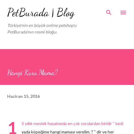
Ana içeriğe atla
PetBurada | Blog
Türkiye'nin en büyük online petshop'u
PetBurada'nın resmi bloğu.
Hangi Kuru Mama?
Haziran 15, 2016
1
5 yıllık meslek hayatımda en çok sorulardan biridir '' kedi
yada köpeğime hangi mamayı verelim. ? '' dir ve her