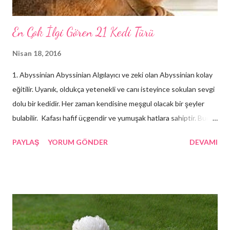
En Çok İlgi Gören 21 Kedi Türü
Nisan 18, 2016
1. Abyssinian Abyssinian Algılayıcı ve zeki olan Abyssinian kolay
eğitilir. Uyanık, oldukça yetenekli ve canı isteyince sokulan sevgi
dolu bir kedidir. Her zaman kendisine meşgul olacak bir şeyler
bulabilir. Kafası hafif üçgendir ve yumuşak hatlara sahiptir. Burun
kısmı sivri veya köşeli olmaktan ziyade çukur bir görüntü verir.
PAYLAŞ
YORUM GÖNDER
DEVAMI
Güzel bir kesimi olan kulakların uçları dik ve sivridir. Gözler altın
rengi veya yeşildir. Kuyruk uçları ise kedinin üzerindeki en koyu
renkten daima bir ton daha koyu olur.